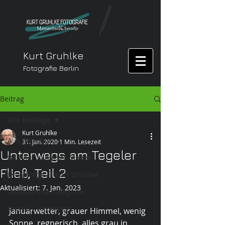
Kurt Gruhlke
Fotografie Berlin
Beitrag
Alle Beiträge
Kurt Gruhlke
Alle Beiträge
31. Jan. 2020
1 Min. Lesezeit
Unterwegs am Tegeler
Berliner Lübarser Motive
Fließ, Teil 2
Eventfotograf Kurt Gruhlke
Aktualisiert:
7. Jan. 2023
Unbenannte Kategorie
Reisen - unterwegs
Januarwetter, grauer Himmel, wenig 
Sonne, regnerisch, alles grau in 