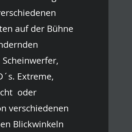
 verschiedenen
ten auf der Bühne
 ändernden
 Scheinwerfer,
D´s. Extreme,
icht oder
on verschiedenen
hen Blickwinkeln