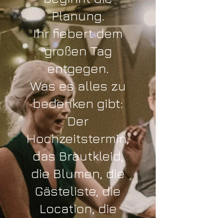
Planung.
Ihr fiebert dem
großen Tag
entgegen.
Was es alles zu
bedenken gibt:
Der
Hochzeitstermin,
das Brautkleid,
die Blumen, die
Gästeliste, die
Location, die