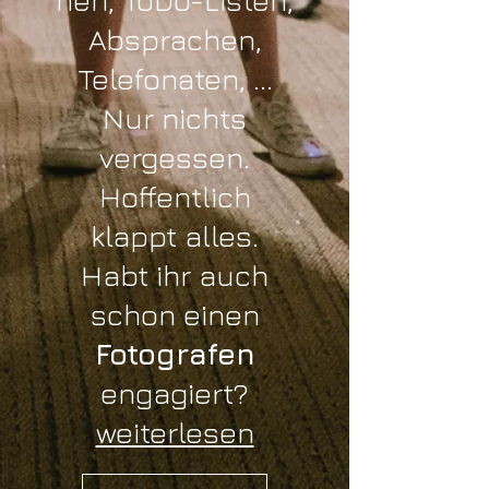
hen, ToDo-Listen,
Absprachen,
Telefonaten, ...
Nur nichts
vergessen.
Hoffentlich
klappt alles.
Habt ihr auch
schon einen
Fotografen
engagiert?
weiterlesen