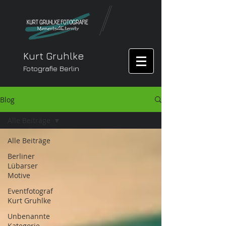
Kurt Gruhlke
Fotografie Berlin
Blog
Alle Beiträge
Alle Beiträge
Berliner
Lübarser
Motive
Eventfotograf
Kurt Gruhlke
Unbenannte
Kategorie