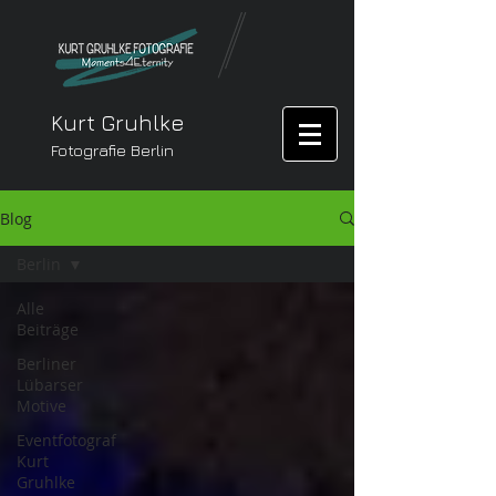
Kurt Gruhlke
Fotografie Berlin
Blog
Berlin
Alle
Beiträge
Berliner
Lübarser
Motive
Eventfotograf
Kurt
Gruhlke