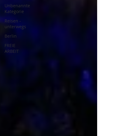
Unbenannte
Kategorie
Reisen -
unterwegs
Berlin
FREIE
ARBEIT