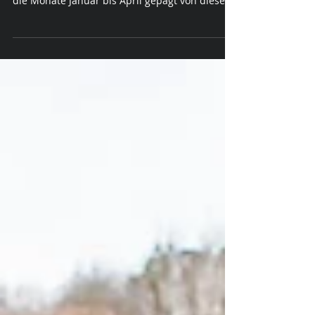
Januarwetter, grauer Himmel, wenig Sonne,
regnerisch, alles grau in grau? Oft sind gerade
die Monate Januar bis April gepägt von diesem
Wett