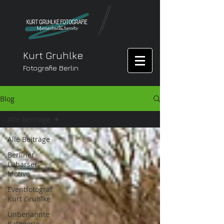
Kurt Gruhlke
Fotografie Berlin
Blog
Alle Beiträge
Alle Beiträge
Berliner
Lübarser
Motive
Eventfotograf
Kurt Gruhlke
Unbenannte
Kategorie