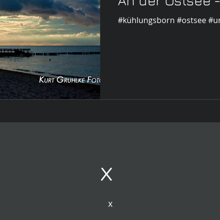
An der Ostsee 
#kühlungsborn #ostsee #u
x
x