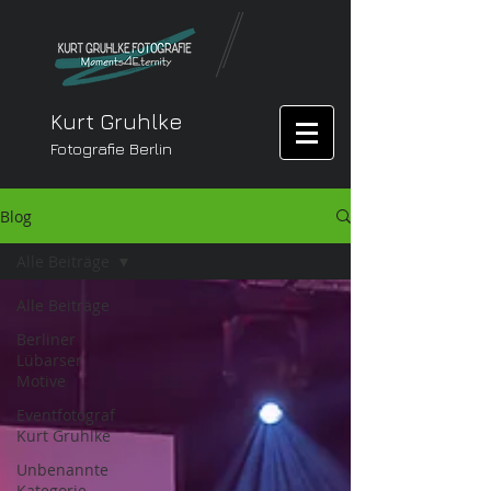
Kurt Gruhlke
Fotografie Berlin
Blog
Alle Beiträge
Alle Beiträge
Berliner
Lübarser
Motive
Eventfotograf
Kurt Gruhlke
Unbenannte
Kategorie