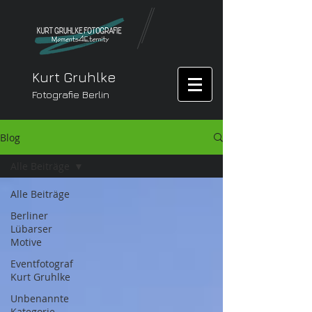
Kurt Gruhlke
Fotografie Berlin
Blog
Alle Beiträge
Alle Beiträge
Berliner
Lübarser
Motive
Eventfotograf
Kurt Gruhlke
Unbenannte
Kategorie