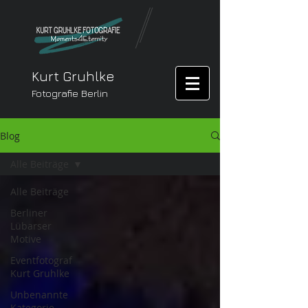
Kurt Gruhlke
Fotografie Berlin
Blog
Alle Beiträge
Alle Beiträge
Berliner
Lübarser
Motive
Eventfotograf
Kurt Gruhlke
Unbenannte
Kategorie