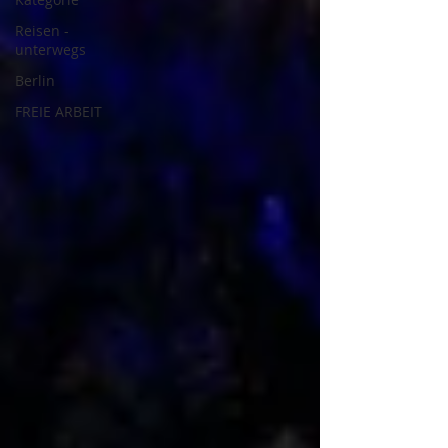
Reisen -
unterwegs
Berlin
FREIE ARBEIT