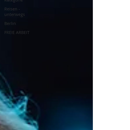
Reisen -
unterwegs
Berlin
FREIE ARBEIT