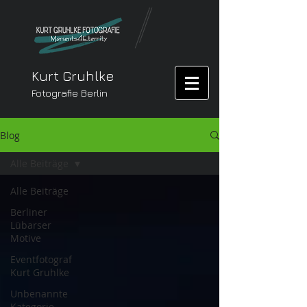
Kurt Gruhlke
Fotografie Berlin
Blog
Alle Beiträge
Alle Beiträge
Berliner
Lübarser
Motive
Eventfotograf
Kurt Gruhlke
Unbenannte
Kategorie