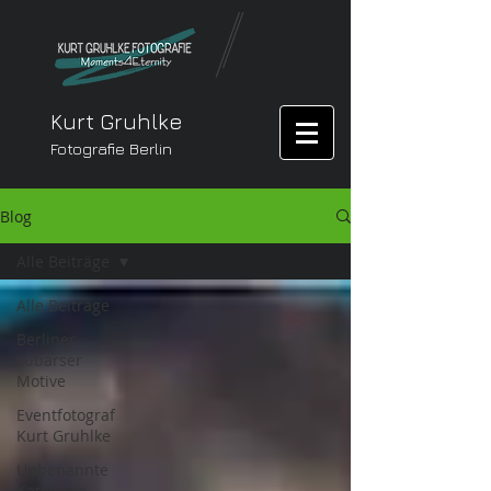
Kurt Gruhlke
Fotografie Berlin
Blog
Alle Beiträge
Alle Beiträge
Berliner
Lübarser
Motive
Eventfotograf
Kurt Gruhlke
Unbenannte
Kategorie