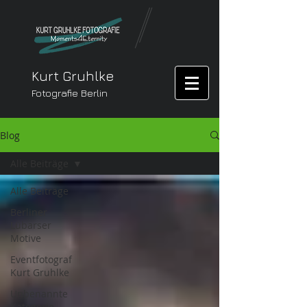
Kurt Gruhlke
Fotografie Berlin
Blog
Alle Beiträge
Alle Beiträge
Berliner
Lübarser
Motive
Eventfotograf
Kurt Gruhlke
Unbenannte
Kategorie