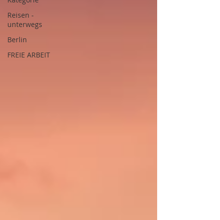
Reisen -
unterwegs
Berlin
FREIE ARBEIT