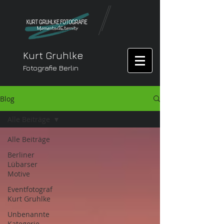
Kurt Gruhlke
Fotografie Berlin
Blog
Alle Beiträge
Alle Beiträge
Berliner
Lübarser
Motive
Eventfotograf
Kurt Gruhlke
Unbenannte
Kategorie