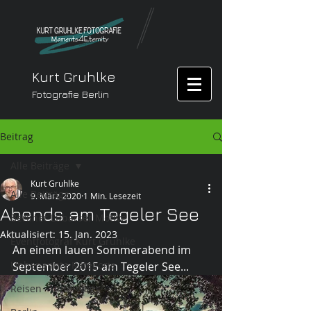
Kurt Gruhlke
Fotografie Berlin
Beitrag
Alle Beiträge
Kurt Gruhlke
Alle Beiträge
9. März 2020
1 Min. Lesezeit
Abends am Tegeler See
Berliner Lübarser Motive
Aktualisiert:
15. Jan. 2023
Eventfotograf Kurt Gruhlke
An einem lauen Sommerabend im 
Unbenannte Kategorie
September 2015 am Tegeler See...
Reisen - unterwegs