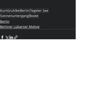
KurtGruhlke
Berlin
Tegeler See
Sonnenuntergang
Boote
Berlin
Berliner Lübarser Motive
Aktuelle Beiträge
Alle ansehen