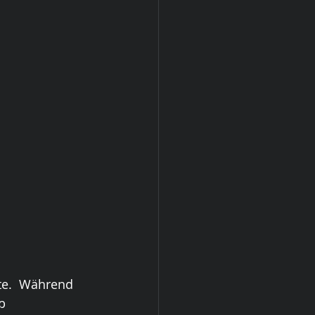
te.  Während 
b 