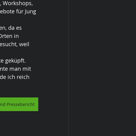
, Workshops, 
ebote für Jung 
en, da es 
rten in 
esucht, weil 
e geküpft. 
nnte man mit 
e ich reich 
and Pressebericht