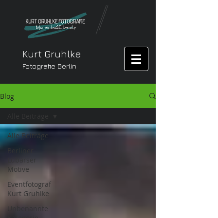
Kurt Gruhlke
Fotografie Berlin
Blog
Alle Beiträge
Alle Beiträge
Berliner
Lübarser
Motive
Eventfotograf
Kurt Gruhlke
Unbenannte
Kategorie