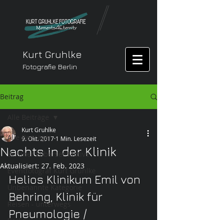
Kurt Gruhlke
Fotografie Berlin
Beitrag
Alle Beiträge
Kurt Gruhlke
Alle Beiträge
9. Okt. 2017
1 Min. Lesezeit
Nachts in der Klinik
Berliner Lübarser Motive
Aktualisiert:
27. Feb. 2023
Eventfotograf Kurt Gruhlke
Helios Klinikum Emil von 
Unbenannte Kategorie
Behring, Klinik für 
Reisen - unterwegs
Pneumologie / 