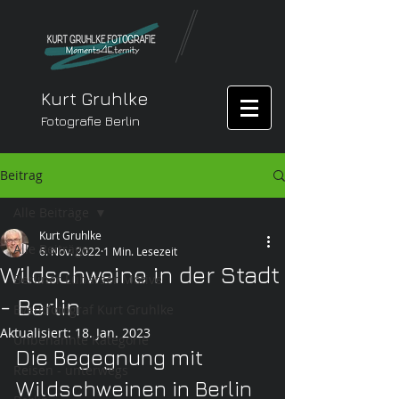
Kurt Gruhlke
Fotografie Berlin
Beitrag
Alle Beiträge
Kurt Gruhlke
Alle Beiträge
6. Nov. 2022
1 Min. Lesezeit
Wildschweine in der Stadt
Berliner Lübarser Motive
- Berlin
Eventfotograf Kurt Gruhlke
Aktualisiert:
18. Jan. 2023
Unbenannte Kategorie
Die Begegnung mit 
Reisen - unterwegs
Wildschweinen in Berlin 