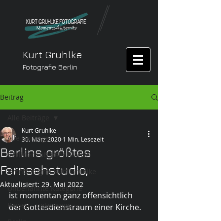
Kurt Gruhlke
Fotografie Berlin
Beitrag
Alle Beiträge
Kurt Gruhlke
Alle Beiträge
30. März 2020
1 Min. Lesezeit
Berlins größtes
Berliner Lübarser Motive
Fernsehstudio,
Eventfotograf Kurt Gruhlke
Aktualisiert:
29. Mai 2022
Unbenannte Kategorie
ist momentan ganz offensichtlich 
Reisen - unterwegs
der Gottesdienstraum einer Kirche. 