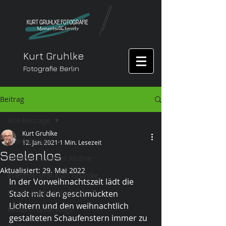
Kurt Gruhlke
Fotografie Berlin
Beitrag
Alle Beiträge
Kurt Gruhlke
Alle Beiträge
12. Jan. 2021
1 Min. Lesezeit
Seelenlos
Berliner Lübarser Motive
Aktualisiert:
29. Mai 2022
Eventfotograf Kurt Gruhlke
In der Vorweihnachtszeit lädt die 
Unbenannte Kategorie
Stadt mit den geschmückten 
Lichtern und den weihnachtlich 
Reisen - unterwegs
gestalteten Schaufenstern immer zu 