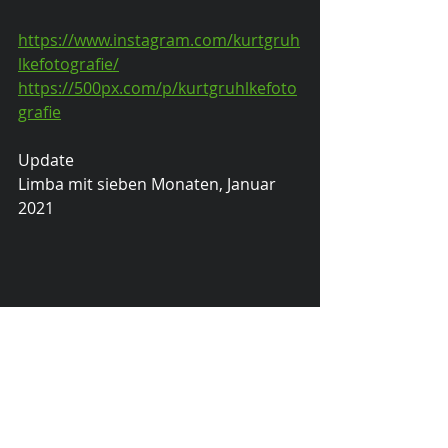
https://www.instagram.com/kurtgruh
lkefotografie/
https://500px.com/p/kurtgruhlkefoto
grafie
Update
Limba mit sieben Monaten, Januar 
2021
KurtGruhlke
Limba
Hundefotografie
gruhlke