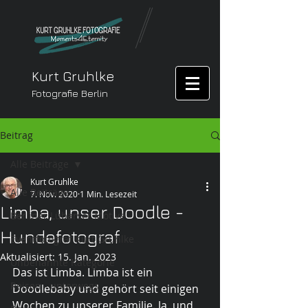
Kurt Gruhlke
Fotografie Berlin
Beitrag
Alle Beiträge
Kurt Gruhlke
Alle Beiträge
7. Nov. 2020
1 Min. Lesezeit
Limba, unser Doodle -
Berliner Lübarser Motive
Hundefotograf
Eventfotograf Kurt Gruhlke
Aktualisiert:
15. Jan. 2023
Unbenannte Kategorie
Das ist Limba. Limba ist ein 
Reisen - unterwegs
Doodlebaby und gehört seit einigen 
Wochen zu unserer Familie. Ja, und 