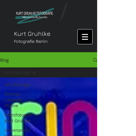
Kurt Gruhlke
Fotografie Berlin
Blog
Alle Beiträge
Alle Beiträge
Berliner
Lübarser
Motive
Eventfotograf
Kurt Gruhlke
Unbenannte
Kategorie